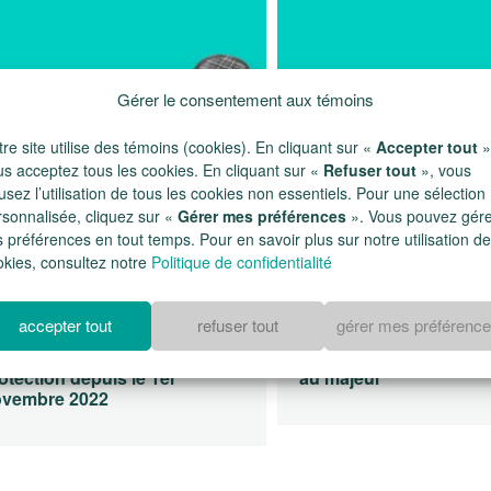
Gérer le consentement aux témoins
re site utilise des témoins (cookies). En cliquant sur «
Accepter tout
»
us acceptez tous les cookies. En cliquant sur «
Refuser tout
», vous
usez l’utilisation de tous les cookies non essentiels. Pour une sélection
rsonnalisée, cliquez sur «
Gérer mes préférences
». Vous pouvez gér
 préférences en tout temps. Pour en savoir plus sur notre utilisation de
okies, consultez notre
Politique de confidentialité
accepter tout
refuser tout
gérer mes préférenc
binaire – La rédaction et
Webinaire – La protect
homologation d’un mandat de
majeurs : le régime de l
otection depuis le 1er
au majeur
ovembre 2022