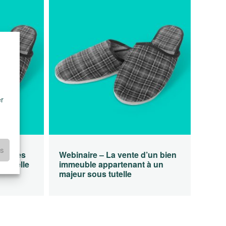
er
es
ion des
Webinaire – La vente d’un bien
a tutelle
immeuble appartenant à un
majeur sous tutelle