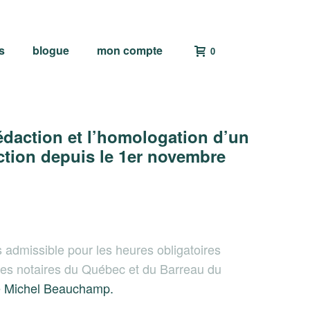
s
blogue
mon compte
0
édaction et l’homologation d’un
ction depuis le 1er novembre
 admissible pour les heures obligatoires
es notaires du Québec et du Barreau du
 Michel Beauchamp.