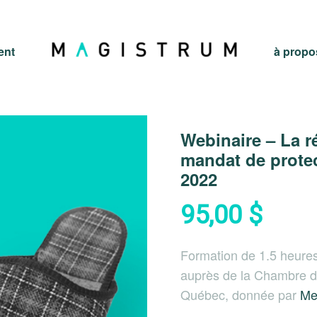
ent
à propo
Webinaire – La r
mandat de prote
2022
95,00
$
Formation de 1.5 heures
auprès de la Chambre d
Québec, donnée par
Me