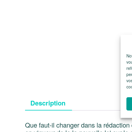
Not
vo
ref
pe
vos
co
Description
Que faut-il changer dans la rédaction