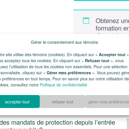
Obtenez une
formation 
discussion e
créant un 
Gérer le consentement aux témoins
professionn
re site utilise des témoins (cookies). En cliquant sur «
Accepter tout
»
avocats ou 
us acceptez tous les cookies. En cliquant sur «
Refuser tout
», vous
usez l’utilisation de tous les cookies non essentiels. Pour une sélection
rsonnalisée, cliquez sur «
Gérer mes préférences
». Vous pouvez gér
 préférences en tout temps. Pour en savoir plus sur notre utilisation de
okies, consultez notre
Politique de confidentialité
accepter tout
refuser tout
gérer mes préférenc
 des mandats de protection depuis l’entrée