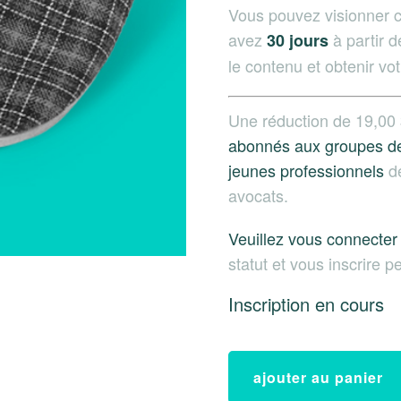
Vous pouvez visionner c
avez
à partir d
30 jours
le contenu et obtenir vot
Une réduction de
19,00
abonnés aux groupes de 
jeunes professionnels
de
avocats.
Veuillez vous connecter
statut et vous inscrire 
Inscription en cours
ajouter au panier