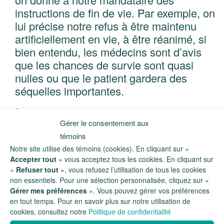
instructions de fin de vie. Par exemple, on
lui précise notre refus à être maintenu
artificiellement en vie, à être réanimé, si
bien entendu, les médecins sont d’avis
que les chances de survie sont quasi
nulles ou que le patient gardera des
séquelles importantes.
À cet effet, malgré une telle clause, le
Gérer le consentement aux
médecin a un rôle primordial dans la prise
témoins
de décision. Tout le fardeau de prendre
Notre site utilise des témoins (cookies). En cliquant sur «
une décision de cette ampleur ne revient
Accepter tout
» vous acceptez tous les cookies. En cliquant sur
pas qu’au mandataire. Le testament de vie
«
Refuser tout
», vous refusez l’utilisation de tous les cookies
est une indication claire de votre volonté et
non essentiels. Pour une sélection personnalisée, cliquez sur «
de votre opinion contre l’acharnement
Gérer mes préférences
». Vous pouvez gérer vos préférences
en tout temps. Pour en savoir plus sur notre utilisation de
thérapeutique. Le médecin, plus souvent
cookies, consultez notre
Politique de confidentialité
qu’autrement, aura à cœur de respecter