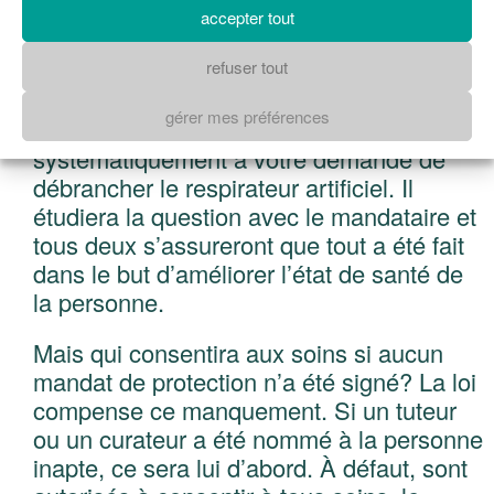
de telles volontés, tout comme le
accepter tout
mandataire. Toutefois, il ne faut pas perdre
refuser tout
de vue que le médecin a de son côté un
devoir professionnel d’agir avec diligence
gérer mes préférences
et discernement. Il n’obéira pas
systématiquement à votre demande de
débrancher le respirateur artificiel. Il
étudiera la question avec le mandataire et
tous deux s’assureront que tout a été fait
dans le but d’améliorer l’état de santé de
la personne.
Mais qui consentira aux soins si aucun
mandat de protection n’a été signé? La loi
compense ce manquement. Si un tuteur
ou un curateur a été nommé à la personne
inapte, ce sera lui d’abord. À défaut, sont