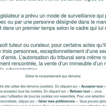
égislateur a prévu un mode de surveillance qui 
ébec ou par une personne désignée dans le mand
t dans un premier temps selon le cadre qui lui 
t tuteur ou curateur, pour certains actes qu’il 
de trois personnes, exceptionnellement d’une s
 d’amis. L’autorisation du tribunal sera même 
ent rencontrée, la vente d’un immeuble d’un maj
le administration.
Gérer le consentement aux témoins
limité aux seuls pouvoirs que lui confère le man
re site utilise des témoins (cookies). En cliquant sur «
Accepter tout
»
eur légal : la reddition de compte. Il existe au 
us acceptez tous les cookies. En cliquant sur «
Refuser tout
», vous
curateur et possiblement le mandataire:
usez l’utilisation de tous les cookies non essentiels. Pour une sélection
rsonnalisée, cliquez sur «
Gérer mes préférences
». Vous pouvez gér
 préférences en tout temps. Pour en savoir plus sur notre utilisation de