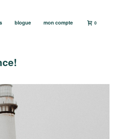
s
blogue
mon compte
0
nce!