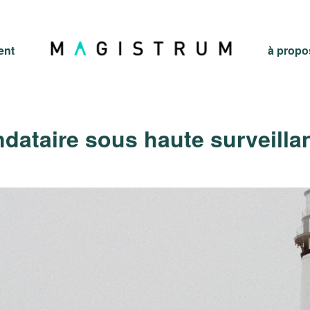
ent
à propo
ndataire sous haute surveilla