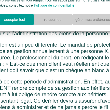
okies, consultez notre
Politique de confidentialité
accepter tout
refuser tout
gérer mes préférenc
r le tuteur ou le curateur, au conseil de tutell
e sur l’administration des biens de la personne 
ion est un peu différente. Le mandat de protectio
e sa gestion annuellement à une personne X. M
rée. Le professionnel du droit, en rédigeant le
on : « Est-ce que mon client veut réellement q
client doit savoir que c’est un chèque en blanc 
à de cette période d’administration. En effet, a
 rendre compte de sa gestion aux héritiers, a
t à lui obligé de rendre compte aux héritiers. Il
entant légal. Ce dernier devra s’assurer d’avoi
biens à administrer et de ne jamais perdre le fi